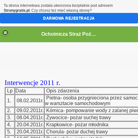
Ta strona internetowa została utworzona bezpłatnie pod adresem
Stronygratis.pl
. Czy chcesz też mieć własną stronę?
DARMOWA REJESTRACJA
Ochotnicza Straż Pożarna w Kórnicy
Interwencje 2011 r.
Lp
Data
Opis zdarzenia
Pietna- osoba przygnieciona przez samo
1.
08.02.2011r.
w warsztacie samochodowym
2.
09.02.2011r.
Kórnica- pompowanie wody z zalanej piw
3.
08.04.2011r.
Żywocice- pożar suchej trawy
4.
20.04.2011r.
Krapkowice- pożar młodnika
5.
20.04.2011r.
Chorula- pożar duchej trawy