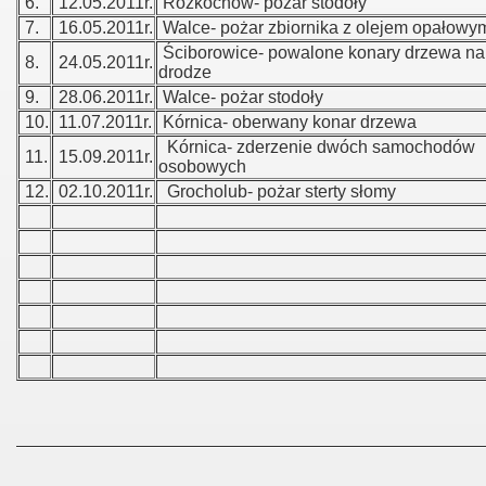
6.
12.05.2011r.
Rozkochów- pożar stodoły
7.
16.05.2011r.
Walce- pożar zbiornika z olejem opałowy
Ściborowice- powalone konary drzewa na
8.
24.05.2011r.
drodze
9.
28.06.2011r.
Walce- pożar stodoły
10.
11.07.2011r.
Kórnica- oberwany konar drzewa
Kórnica- zderzenie dwóch samochodów
11.
15.09.2011r.
osobowych
12.
02.10.2011r.
Grocholub- pożar sterty słomy