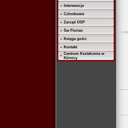
Interwencje
Członkowie
Zarząd OSP
Św Florian
<-Po
Księga gości
Kontakt
Centrum Kształcenia w
Kórnicy