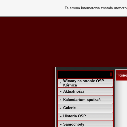
Ta strona internetowa została utworz
Księ
Witamy na stronie OSP
Kórnica
Aktualności
Kalendarium spotkań
Galerie
Historia OSP
Samochody