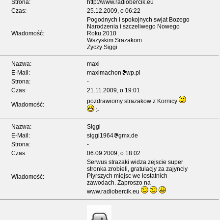
Strona:
http://www.radiobercik.eu
Czas:
25.12.2009, o 06:22
Pogodnych i spokojnych swjat Bozego
Narodzenia i szczeliwego Nowego
Wiadomość:
Roku 2010
Wszyskim Srazakom.
Zyczy Siggi
Nazwa:
maxi
E-Mail:
maximachon
wp.pl
Strona:
-
Czas:
21.11.2009, o 19:01
pozdrawiomy strazakow z Kornicy
Wiadomość:
:-
Nazwa:
Siggi
E-Mail:
siggi1964
gmx.de
Strona:
-
Czas:
06.09.2009, o 18:02
Serwus strazaki widza zejscie super
stronka zrobieli, gratulacjy za zajynciy
Piyrszych miejsc we lostatnich
Wiadomość:
zawodach. Zaproszo na
www.radiobercik.eu