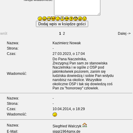
wrót
1
2
Dalej ->
Nazwa:
Kazimierz Nowak
Strona:
-
Czas:
27.03.2023, o 17:04
Do Pana Naczelnika,
Zrezygnuj Pan sam ze stanowiska
Naczelnika i w ogóle z OSP pod
jakimkolwiek pozorem, zanim się
Wiadomość:
ludziska dowiedzą i sobie Pan wstydu
narobisz na okolice. Wszystkie
okoliczne OSP i tak się dowiedzą coś
Pan za "honorowy" człowiek.
Nazwa:
-
Strona:
-
Czas:
10.04.2014, o 18:29
Wiadomość:
Nazwa:
Siegfried Walczyk
E-Mail:
siggi1964gmx.de