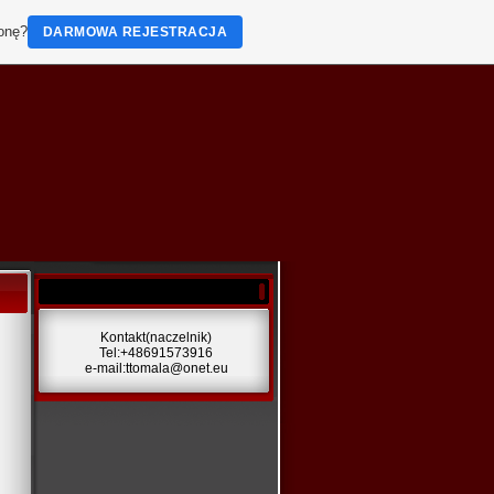
ronę?
DARMOWA REJESTRACJA
Kontakt(naczelnik)
Tel:+48691573916
e-mail:ttomala@onet.eu