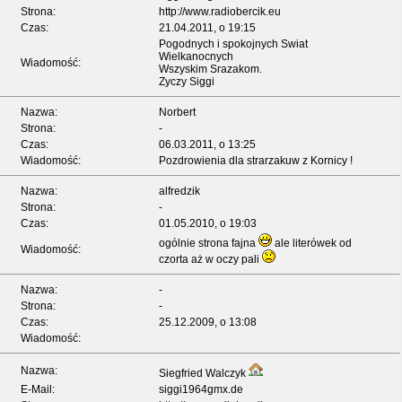
Strona:
http://www.radiobercik.eu
Czas:
21.04.2011, o 19:15
Pogodnych i spokojnych Swiat
Wielkanocnych
Wiadomość:
Wszyskim Srazakom.
Zyczy Siggi
Nazwa:
Norbert
Strona:
-
Czas:
06.03.2011, o 13:25
Wiadomość:
Pozdrowienia dla strarzakuw z Kornicy !
Nazwa:
alfredzik
Strona:
-
Czas:
01.05.2010, o 19:03
ogólnie strona fajna
ale literówek od
Wiadomość:
czorta aż w oczy pali
Nazwa:
-
Strona:
-
Czas:
25.12.2009, o 13:08
Wiadomość:
Nazwa:
Siegfried Walczyk
E-Mail:
siggi1964gmx.de