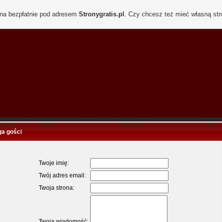
ona bezpłatnie pod adresem
Stronygratis.pl
. Czy chcesz też mieć własną st
ga gości
Twoje imię:
Twój adres email:
Twoja strona:
Twoja wiadomość: