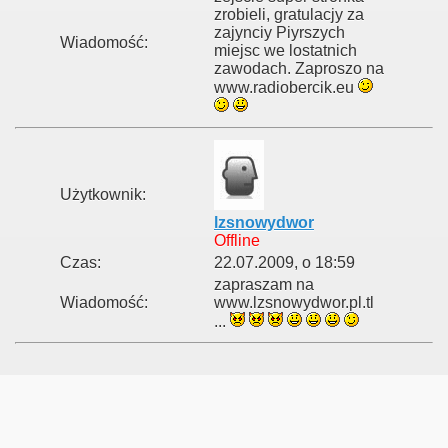
zrobieli, gratulacjy za
zajynciy Piyrszych
Wiadomość:
miejsc we lostatnich
zawodach. Zaproszo na
www.radiobercik.eu
Użytkownik:
lzsnowydwor
Offline
Czas:
22.07.2009, o 18:59
zapraszam na
Wiadomość:
www.lzsnowydwor.pl.tl
...