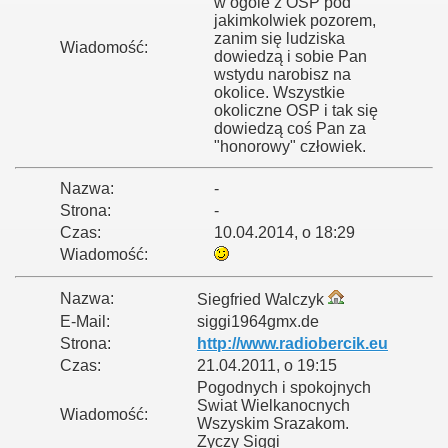
w ogóle z OSP pod
jakimkolwiek pozorem,
zanim się ludziska
Wiadomość:
dowiedzą i sobie Pan
wstydu narobisz na
okolice. Wszystkie
okoliczne OSP i tak się
dowiedzą coś Pan za
"honorowy" człowiek.
Nazwa:
-
Strona:
-
Czas:
10.04.2014, o 18:29
Wiadomość:
Nazwa:
Siegfried Walczyk
E-Mail:
siggi1964gmx.de
Strona:
http://www.radiobercik.eu
Czas:
21.04.2011, o 19:15
Pogodnych i spokojnych
Swiat Wielkanocnych
Wiadomość:
Wszyskim Srazakom.
Zyczy Siggi