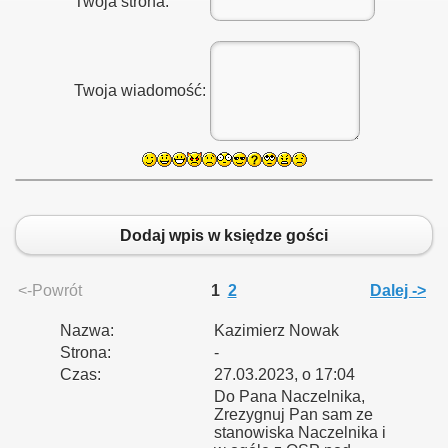
Twoja strona:
Twoja wiadomość:
Dodaj wpis w księdze gości
<-Powrót
1
2
Dalej ->
Nazwa:
Kazimierz Nowak
Strona:
-
Czas:
27.03.2023, o 17:04
Do Pana Naczelnika,
Zrezygnuj Pan sam ze
stanowiska Naczelnika i