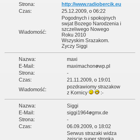
Strona:
http://www.radiobercik.eu
Czas:
25.12.2009, o 06:22
Pogodnych i spokojnych
swjat Bozego Narodzenia i
szczeliwego Nowego
Wiadomość:
Roku 2010
Wszyskim Srazakom.
Zyczy Siggi
Nazwa:
maxi
E-Mail:
maximachon
wp.pl
Strona:
-
Czas:
21.11.2009, o 19:01
pozdrawiomy strazakow
Wiadomość:
z Kornicy
:-
Nazwa:
Siggi
E-Mail:
siggi1964
gmx.de
Strona:
-
Czas:
06.09.2009, o 18:02
Serwus strazaki widza
zejscie super stronka