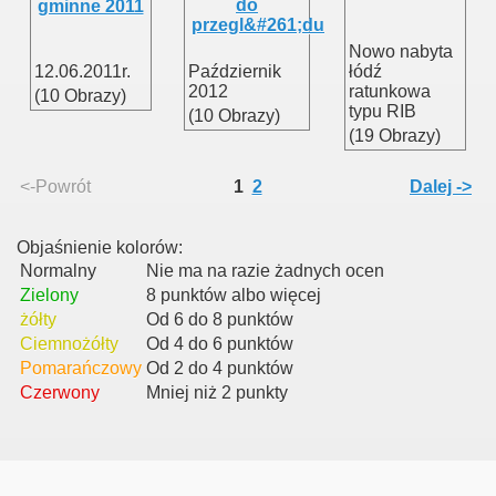
Nowo nabyta
12.06.2011r.
Październik
łódź
2012
ratunkowa
(10 Obrazy)
typu RIB
(10 Obrazy)
(19 Obrazy)
<-Powrót
1
2
Dalej ->
Objaśnienie kolorów:
Normalny
Nie ma na razie żadnych ocen
Zielony
8 punktów albo więcej
żółty
Od 6 do 8 punktów
Ciemnożółty
Od 4 do 6 punktów
Pomarańczowy
Od 2 do 4 punktów
Czerwony
Mniej niż 2 punkty